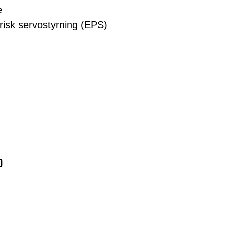
e
trisk servostyrning (EPS)
0