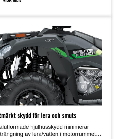
garna.
tmärkt skydd för lera och smuts
älutformade hjulhusskydd minimerar
nträngning av lera/vatten i motorrummet,