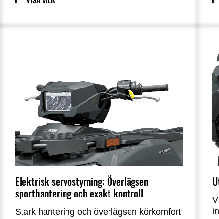
VISA MER
ä
bekvämlighet.
Elektrisk servostyrning: Överlägsen
U
sporthantering och exakt kontroll
V
i
Stark hantering och överlägsen körkomfort