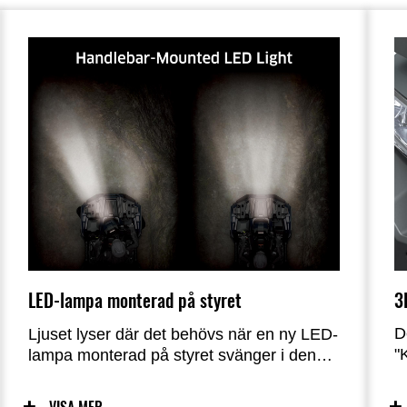
3
LED-lampa monterad på styret
D
Ljuset lyser där det behövs när en ny LED-
"
lampa monterad på styret svänger i den
F
riktning föraren försöker köra, vilket ger en
k
extra nivå av funktionalitet och