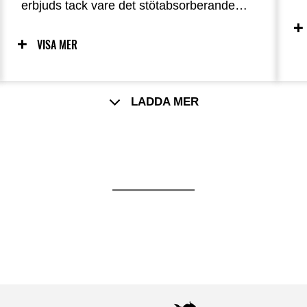
m
erbjuds tack vare det stötabsorberande
f
chassit kombinerat med EPS som hjälper
f
till vid styrning, vilket gör att Brute Force
VISA MER
750 levererar en engagerande
körupplevelse som föraren kommer att
njuta av att kontrollera.
LADDA MER