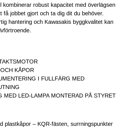
 kombinerar robust kapacitet med överlägsen
 få jobbet gjort och ta dig dit du behöver.
rtig hantering och Kawasakis byggkvalitet kan
lvförtroende.
YRTAKTSMOTOR
 OCH KÅPOR
RUMENTERING I FULLFÄRG MED
UTNING
G MED LED-LAMPA MONTERAD PÅ STYRET
d plastkåpor – KQR-fästen, surrningspunkter