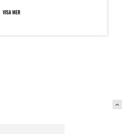
edan ett högt placerat luftintag och
örseglad inre våt bakbroms hindrar lera
VISA MER
rån att bromsa upp en rolig åktur.