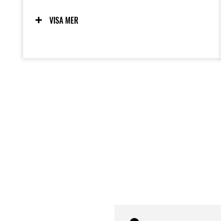
chassi, kompletterat av en smal
körställning möjliggjord av en kompakt
VISA MER
motorlayout, samt genomtänkt användning
av lätta komponenter som underlättar
hanteringen och gör maskinen rolig att
köra.