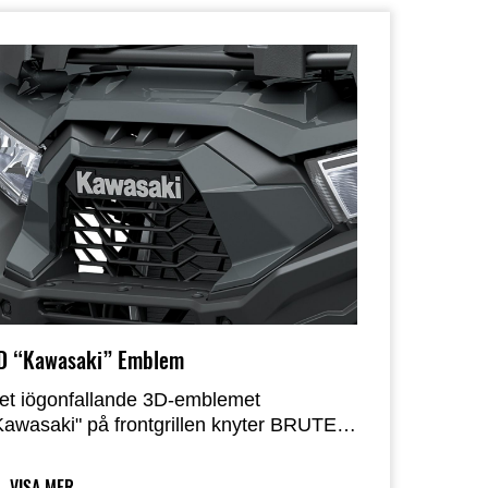
D “Kawasaki” Emblem
et iögonfallande 3D-emblemet
Kawasaki" på frontgrillen knyter BRUTE
ORCE 750 till Kawasaki-familjen och
ommer garanterat att vara en stolthet för
VISA MER