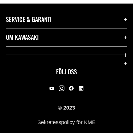
SERVICE & GARANTI
Kontakta oss
OM KAWASAKI
Kawasaki Care
Företag
Användbara länkar
Rideology
FÖLJ OSS
Säkerhet
Racing
Rättsligt & Sekretess
Arv
© 2023
Press
Historia
Sekretesspolicy för KME