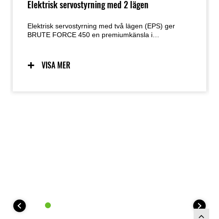
Elektrisk servostyrning med 2 lägen
Elektrisk servostyrning med två lägen (EPS) ger
BRUTE FORCE 450 en premiumkänsla i
köregenskaperna. Systemet är hastighetskänsligt
och ger lätt styrning vid låg hastighet, medan
optimerad assistans vid högre hastigheter bidrar till
VISA MER
ökad kontrollkänsla. Två lägen gör det möjligt för
föraren att justera nivån på styrassistansen.