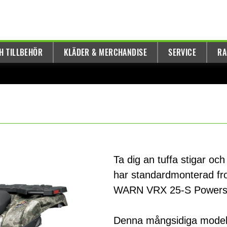
H TILLBEHÖR
KLÄDER & MERCHANDISE
SERVICE
RA
Ta dig an tuffa stigar o
har standardmonterad fr
WARN VRX 25-S Powerspo
Denna mångsidiga modell 