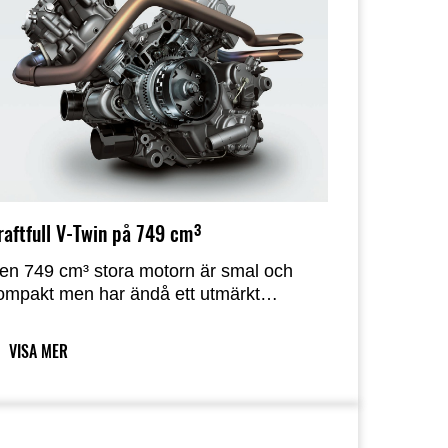
raftfull V-Twin på 749 cm³
en 749 cm³ stora motorn är smal och
ompakt men har ändå ett utmärkt
ridmoment och enastående acceleration,
ilket gör den redo att tackla
VISA MER
errängkörning med stark prestanda och
ög kapacitet.