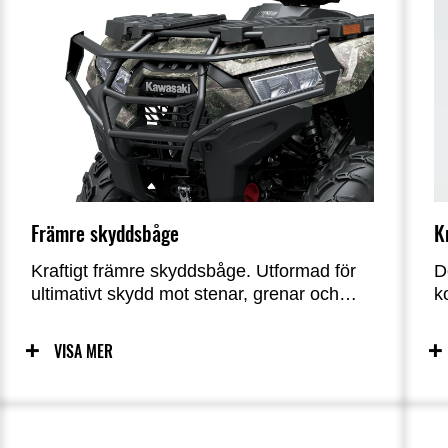
Främre skyddsbåge
K
Kraftigt främre skyddsbåge. Utformad för
D
ultimativt skydd mot stenar, grenar och
k
oväntade stötar, håller den din ATV snygg
v
och i toppskick.
v
VISA MER
t
h