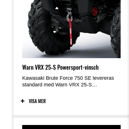
Warn VRX 25‑S Powersport-vinsch
Kawasaki Brute Force 750 SE levereras
standard med Warn VRX 25‑S
Powersport-vinsch. Med 15 meter
syntetisk lina och en kraftfull motor är den
VISA MER
redo för snabb återhämtning eller tung
dragning.