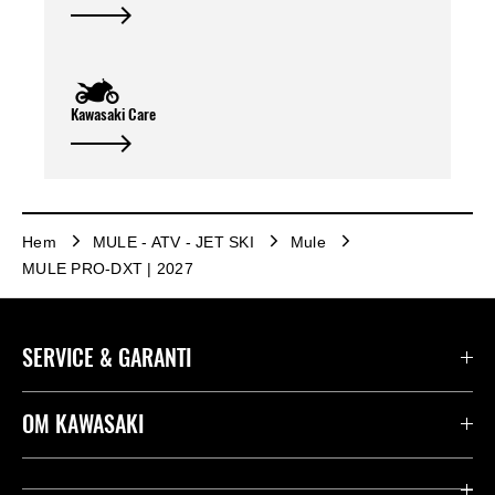
Kawasaki Care
Hem
MULE - ATV - JET SKI
Mule
MULE PRO-DXT | 2027
SERVICE & GARANTI
Kontakta oss
OM KAWASAKI
Kawasaki Care
Företag