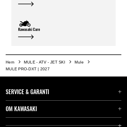
Kawasaki Care
Hem
MULE - ATV - JET SKI
Mule
MULE PRO-DXT | 2027
SERVICE & GARANTI
Kontakta oss
OM KAWASAKI
Kawasaki Care
Företag