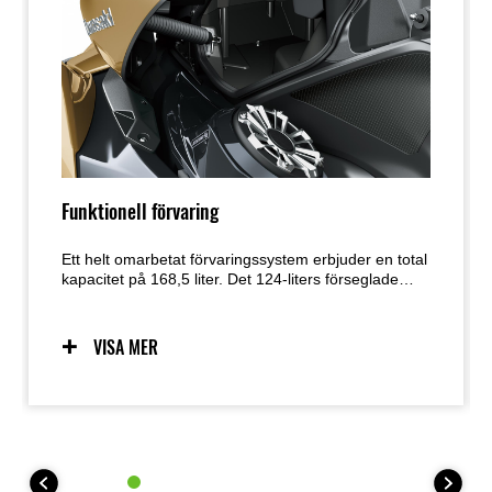
Funktionell förvaring
Ett helt omarbetat förvaringssystem erbjuder en total
kapacitet på 168,5 liter. Det 124-liters förseglade
främre facket kompletteras av det nya 40-liters Easy-
Access-facket (bakom styret, åtkomligt från både
vänster och höger), ett 1,7-liters vattentätt fack (inuti
VISA MER
Easy-Access-facket) och ett 2,8-liters Easy-Access-
bakfack (bakom baksätet).