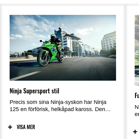
Ninja Supersport stil
F
Precis som sina Ninja-syskon har Ninja
N
125 en förförisk, helkåpad kaross. Den
e
smala konstruktionen förstärks av
f
kontrasten mellan de utflutna och indragna
VISA MER
l
sektionerna, vilket ger den en dynamisk
f
timglasform. Den aggressiva strålkastaren