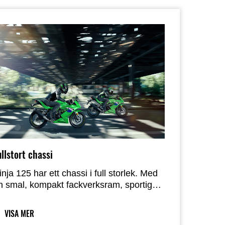
ullstort chassi
inja 125 har ett chassi i full storlek. Med
n smal, kompakt fackverksram, sportig
jädring och lätta 17-tums hjul erbjuder den
ätt och smidig hantering – perfekt för nya
VISA MER
örare som vill vänja sig vid att köra en