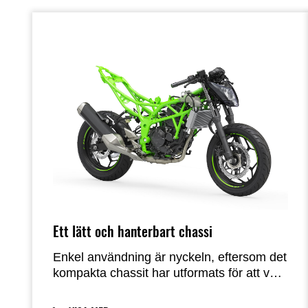
Ett lätt och hanterbart chassi
Enkel användning är nyckeln, eftersom det
kompakta chassit har utformats för att vara
så användarvänligt som möjligt.
Förutsägbara köregenskaper, tack vare ett