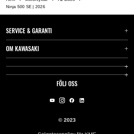
Ninja 500 SE | 2026
SERVICE & GARANTI
Kontakta oss
OM KAWASAKI
Kawasaki Care
Företag
Användbara länkar
Rideology
FÖLJ OSS
Säkerhet
Racing
Rättsligt & Sekretess
Arv
© 2023
Press