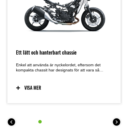
Ett lätt och hanterbart chassie
Enkel att använda är nyckelordet, eftersom det
kompakta chassit har designats för att vara så
användarvänligt som möjligt. Förutsägbar hantering
tack vare ett chassi utformat med låg vikt,
manövrerbarhet och masscentralisering i åtanke ger
VISA MER
en utmärkt känsla och självförtroende för ett brett
spektrum av förare. Den enkla hanteringen
underlättar även manövrering vid parkering.