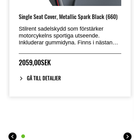
Single Seat Cover, Metallic Spark Black (660)
Stilrent sadelskydd som förstärker
motorcykelns sportiga utseende.
Inkluderar gummidyna. Finns i nästan
alla standardfärger från fabrik. Ersätter
passagerarsätet på Ninja 500 & Z500.
2059,00SEK
GÅ TILL DETALJER