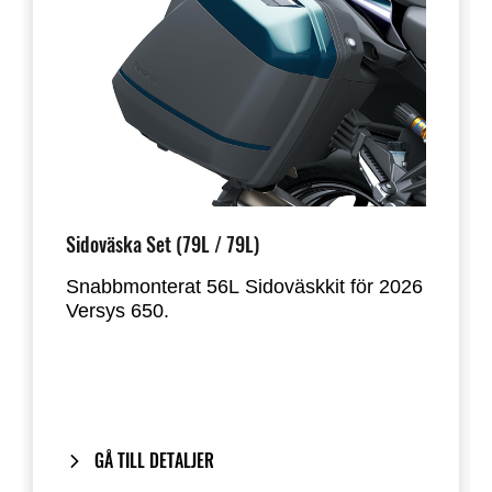
Sidoväska Set (79L / 79L)
Snabbmonterat 56L Sidoväskkit för 2026
Versys 650.
Designat för att rymma de flesta
integralhjälmar. Väskorna monteras
direkt på motorcykelns originalhandtag
och ger ett rent, integrerat utseende när
de tas bort.
GÅ TILL DETALJER