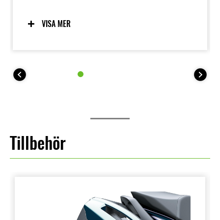
körställning samt en kompakt parallel-twin-motor
som är finjusterad för vridmoment i låga till
medelhöga varvtal. Den är designad för att
VISA MER
maximera förarens körglädje på vägen – särskilt när
vägarna blir slingriga. Tillägget av förarstödsteknik
som KTRC bidrar till ett högt självförtroende hos
föraren i en rad olika gatkörossituationer.
Tillbehör