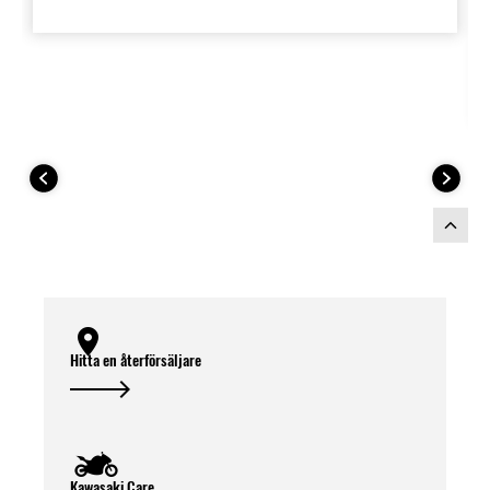
Inkluderar vårt One-Key System: Din
motorcykelnyckel fungerar även för att
låsa och låsa upp väskorna.
Anpassat för att matcha
2026 års
modell av Versys 650
färgscheman.
Nödvändiga delar för installation:
Hitta en återförsäljare
Kawasaki Care