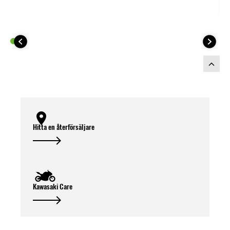
Anpassat för att matcha
2025 års
modellerna av Versys 1100 S & SE
färgscheman.
Nödvändiga delar för installation:
Hitta en återförsäljare
Kawasaki Care