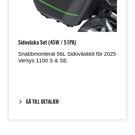
Sidoväska Set (45W / 51PA)
Snabbmonterat 56L Sidoväskkit för 2025
Versys 1100 S & SE.
Designat för att rymma de flesta
integralhjälmar. Väskorna monteras
direkt på motorcykelns originalhandtag
och ger ett rent, integrerat utseende när
de tas bort.
GÅ TILL DETALJER
Inkluderar vårt One-Key System: Din
motorcykelnyckel fungerar även för att
låsa och låsa upp väskorna.