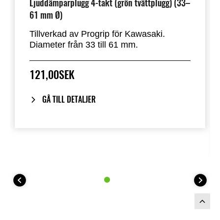
Ljuddämparplugg 4-takt (grön tvättplugg) (33–
61 mm Ø)
Tillverkad av Progrip för Kawasaki.
Diameter från 33 till 61 mm.
121,00SEK
GÅ TILL DETALJER