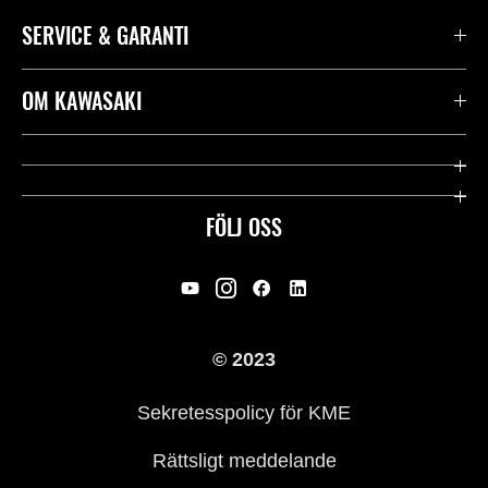
SERVICE & GARANTI
Kontakta oss
OM KAWASAKI
Kawasaki Care
Företag
Användbara länkar
Rideology
FÖLJ OSS
Säkerhet
Racing
Rättsligt & Sekretess
Arv
© 2023
Press
Historia
Sekretesspolicy för KME
Rättsligt meddelande