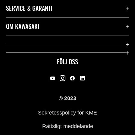
SERVICE & GARANTI
Kontakta oss
OM KAWASAKI
Kawasaki Care
Företag
Användbara länkar
Rideology
FÖLJ OSS
Säkerhet
Racing
Rättsligt & Sekretess
Arv
© 2023
Press
Historia
Sekretesspolicy för KME
Rättsligt meddelande