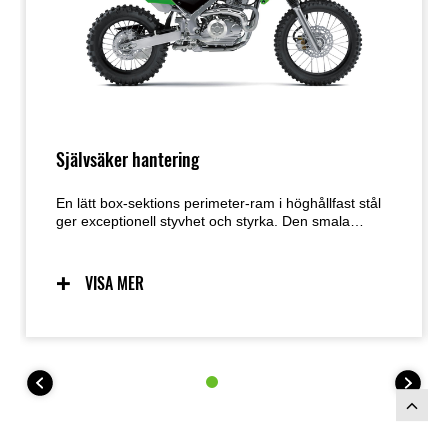
Självsäker hantering
En lätt box-sektions perimeter-ram i höghållfast stål
ger exceptionell styvhet och styrka. Den smala
profilen underlättar för föraren att greppa cykeln och
rör sig smidigare på den. Tillsammans levererar den
högpresterande fjädringen och det lättmanövrerade
VISA MER
chassit en hantering som inger självförtroende.
KLX140R L-terrängcykeln har större hjul (19” fram,
16” bak), högre sittposition (800 mm) och 255 mm
markfrigång, medan KLX140R F-terrängcykeln har
fullstora hjul (21” fram, 18” bak) och 315 mm
markfrigång.