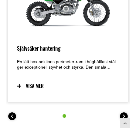
Självsäker hantering
En lätt box-sektions perimeter-ram i höghållfast stål
ger exceptionell styvhet och styrka. Den smala
profilen underlättar för föraren att greppa cykeln och
rör sig smidigare på den. Tillsammans levererar den
högpresterande fjädringen och det lättmanövrerade
VISA MER
chassit en hantering som inger självförtroende.
KLX140R L-terrängcykeln har större hjul (19” fram,
16” bak), högre sittposition (800 mm) och 255 mm
markfrigång, medan KLX140R F-terrängcykeln har
fullstora hjul (21” fram, 18” bak) och 315 mm
markfrigång.