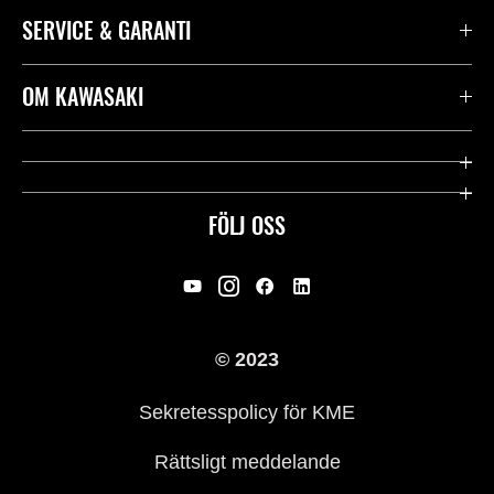
SERVICE & GARANTI
Kontakta oss
OM KAWASAKI
Kawasaki Care
Företag
Användbara länkar
Rideology
FÖLJ OSS
Säkerhet
Racing
Rättsligt & Sekretess
Arv
© 2023
Press
Historia
Sekretesspolicy för KME
Rättsligt meddelande