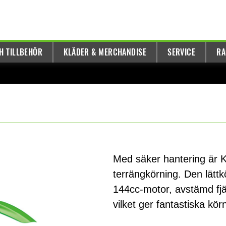
H TILLBEHÖR
KLÄDER & MERCHANDISE
SERVICE
RA
Med säker hantering är K
terrängkörning. Den lätt
144cc-motor, avstämd fjä
vilket ger fantastiska kör