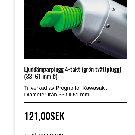
Sadelhöjd
Tjänstevikt*
Ljuddämparplugg 4-takt (grön tvättplugg)
(33–61 mm Ø)
Beräknad torrvikt**
Tillverkad av Progrip för Kawasaki.
Diameter från 33 till 61 mm.
121,00SEK