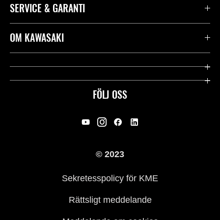
SERVICE & GARANTI
Kontakta oss
OM KAWASAKI
Kawasaki Care
Företag
Användbara länkar
Rideology
FÖLJ OSS
Säkerhet
Racing
Rättsligt & Sekretess
Arv
© 2023
Press
Historia
Sekretesspolicy för KME
Rättsligt meddelande