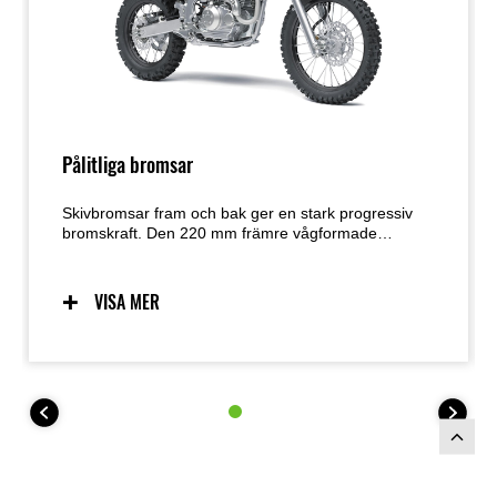
Pålitliga bromsar
Skivbromsar fram och bak ger en stark progressiv
bromskraft. Den 220 mm främre vågformade
bromsskivan med dubbelkolvsok kompletteras av en
186 mm* bakre vågformad bromsskiva med
enkelkolvsok, vilket ger förtroende på
VISA MER
Offroadslingan.
*KLX140R F bakre skiva är ø190 mm