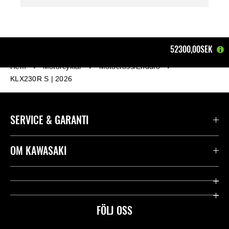
52300,00SEK
Hem
Motorcyklar
Motocross/Enduro
KLX230R S | 2026
SERVICE & GARANTI
Kontakta oss
OM KAWASAKI
Kawasaki Care
Företag
Användbara länkar
Rideology
FÖLJ OSS
Säkerhet
Racing