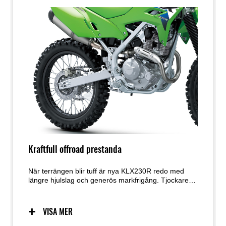
Kraftfull offroad prestanda
När terrängen blir tuff är nya KLX230R redo med
längre hjulslag och generös markfrigång. Tjockare
sadeldämpning gör ojämna stigar bekväma att köra
på, medan den pålitliga motorn nu har fått en
balanserare för en ännu roligare och mer användbar
VISA MER
offroad-upplevelse. En större bränsletank ger
dessutom längre tid på spåret mellan tankningarna.