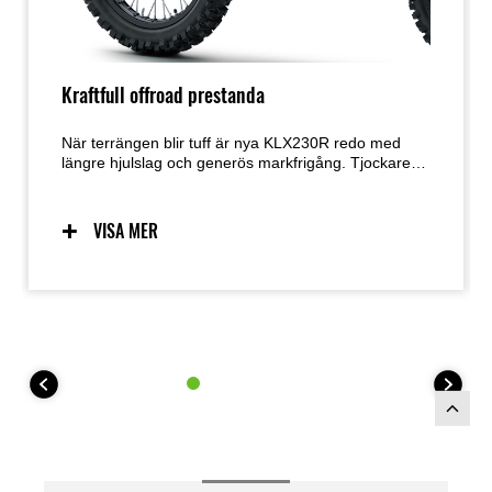
Kraftfull offroad prestanda
När terrängen blir tuff är nya KLX230R redo med
längre hjulslag och generös markfrigång. Tjockare
sadeldämpning gör ojämna stigar bekväma att köra
på, medan den pålitliga motorn nu har fått en
balanserare för en ännu roligare och mer användbar
VISA MER
offroad-upplevelse. En större bränsletank ger
dessutom längre tid på spåret mellan tankningarna.