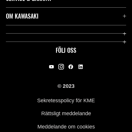
Kontakta oss
OM KAWASAKI
Kawasaki Care
Företag
Användbara länkar
Rideology
FÖLJ OSS
Säkerhet
Racing
Rättsligt & Sekretess
Arv
© 2023
Press
Historia
Sekretesspolicy för KME
Rättsligt meddelande
Meddelande om cookies