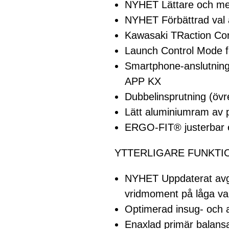
NYHET Lättare och mer 
NYHET Förbättrad val 
Kawasaki TRaction Co
Launch Control Mode för
Smartphone-anslutnin
APP KX
Dubbelinsprutning (övr
Lätt aluminiumram av 
ERGO-FIT® justerbar e
YTTERLIGARE FUNKTI
NYHET Uppdaterat avgas
vridmoment på låga var
Optimerad insug- och av
Enaxlad primär balans