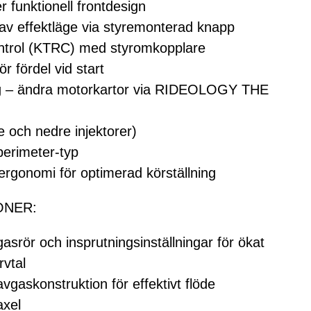
funktionell frontdesign
av effektläge via styremonterad knapp
ntrol (KTRC) med styromkopplare
 fördel vid start
g – ändra motorkartor via RIDEOLOGY THE
e och nedre injektorer)
perimeter-typ
rgonomi för optimerad körställning
ONER:
rör och insprutningsinställningar för ökat
vtal
gaskonstruktion för effektivt flöde
axel