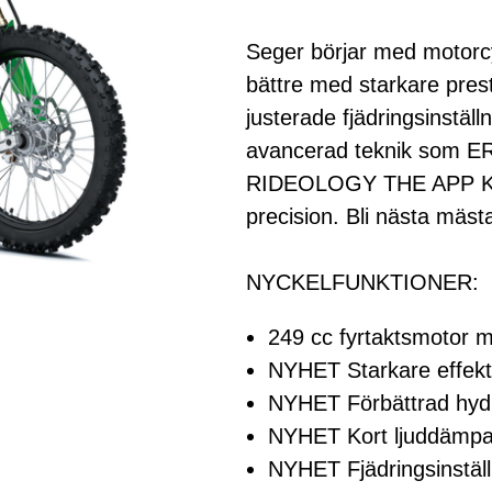
Seger börjar med motorc
bättre med starkare prest
justerade fjädringsinstäl
avancerad teknik som E
RIDEOLOGY THE APP KX de
precision. Bli nästa mäs
NYCKELFUNKTIONER:
249 cc fyrtaktsmotor m
NYHET Starkare effekt 
NYHET Förbättrad hydr
NYHET Kort ljuddämpa
NYHET Fjädringsinställ