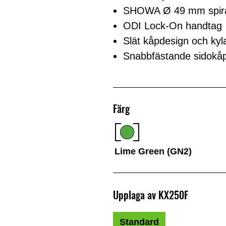
SHOWA Ø 49 mm spiral
ODI Lock-On handtag
Slät kåpdesign och kyl
Snabbfästande sidokåpa f
Färg
Lime Green (GN2)
Upplaga av KX250F
Standard