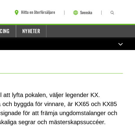
Hitta en återförsäljare
Svenska
CING
NYHETER
ll att lyfta pokalen, väljer legender KX.
a och byggda för vinnare, är KX65 och KX85
esignade för att främja ungdomstalanger och
lskaliga segrar och mästerskapssuccéer.