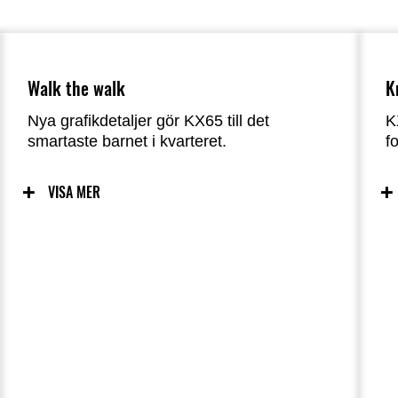
Walk the walk
K
Nya grafikdetaljer gör KX65 till det
K
smartaste barnet i kvarteret.
f
VISA MER