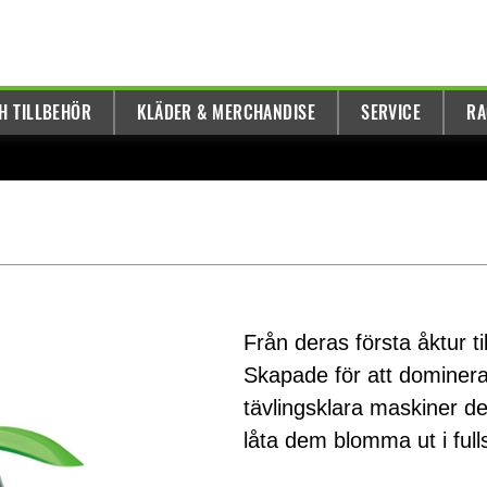
H TILLBEHÖR
KLÄDER & MERCHANDISE
SERVICE
RA
Från deras första åktur ti
Skapade för att dominer
tävlingsklara maskiner d
låta dem blomma ut i ful