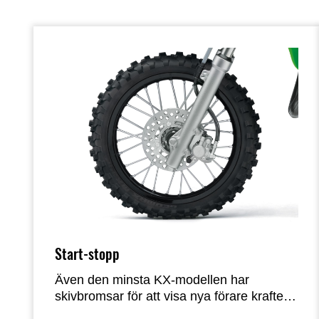
Start-stopp
Även den minsta KX-modellen har
skivbromsar för att visa nya förare kraften i
effektiv bromsning på Kawasakis minsta