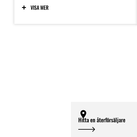
motocrossmodell. Kom ihåg, mästare
VISA MER
börjar här.
Hitta en återförsäljare