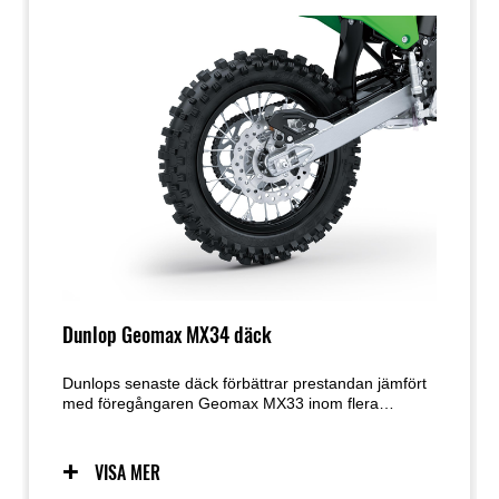
Dunlop Geomax MX34 däck
Dunlops senaste däck förbättrar prestandan jämfört
med föregångaren Geomax MX33 inom flera
områden: ökat grepp, bättre bromsfäste, förbättrat
kurvgrepp, förbättrad lera-avstötning, mer effektiv
glidkontroll och bättre känsla i framänden.
VISA MER