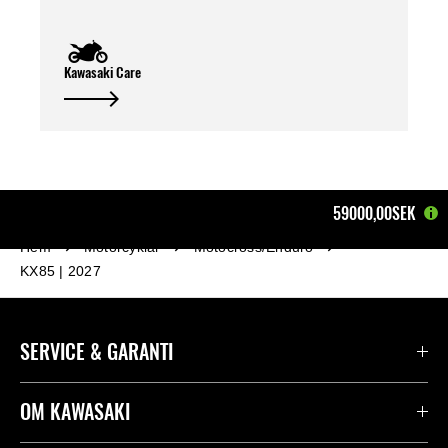
Kawasaki Care
59000,00SEK
Hem
Motorcyklar
Motocross/Enduro
KX85 | 2027
SERVICE & GARANTI
Kontakta oss
OM KAWASAKI