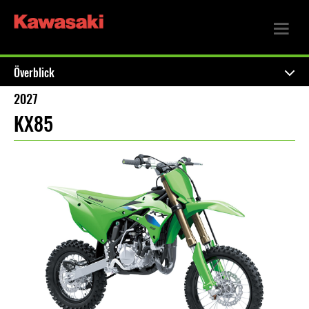
Överblick
2027
KX85