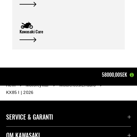
Kawasaki Care
58000,00SEK
Hem
Motorcyklar
Motocross/Enduro
KX85 I | 2026
SERVICE & GARANTI
Kontakta oss
OM KAWASAKI