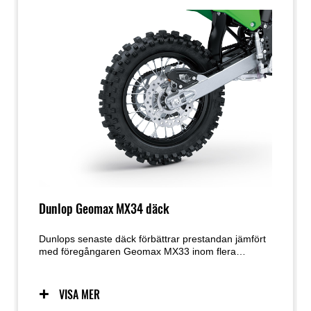
Dunlop Geomax MX34 däck
Dunlops senaste däck förbättrar prestandan jämfört
med föregångaren Geomax MX33 inom flera
områden: ökat grepp, bättre bromsfäste, förbättrat
kurvgrepp, förbättrad lera-avstötning, mer effektiv
glidkontroll och bättre känsla i framänden.
VISA MER