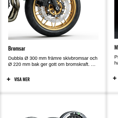
M
Bromsar
P
Dubbla Ø 300 mm främre skivbromsar och
h
Ø 220 mm bak ger gott om bromskraft. De
S
runda skivorna bidrar till cykelns
o
retrosportbild.
VISA MER
k
t
e
a
v