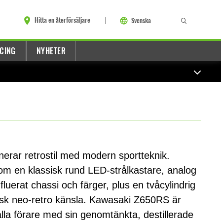
Hitta en återförsäljare
Svenska
CING
NYHETER
rar retrostil med modern sportteknik.
 som en klassisk rund LED-strålkastare, analog
fluerat chassi och färger, plus en tvåcylindrig
isk neo-retro känsla. Kawasaki Z650RS är
lla förare med sin genomtänkta, destillerade