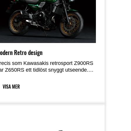
odern Retro design
recis som Kawasakis retrosport Z900RS
ar Z650RS ett tidlöst snyggt utseende.
om en mellanklassmodell speglar ett lätt
ch avslappnat utseende dess förarvänliga
VISA MER
araktär. Attraktionskraften hos en
raditionell motorcykel kompletteras av
nkla och moderna designdetaljer som gör
tt Z650RS smälter in utan problem i din
ardag.