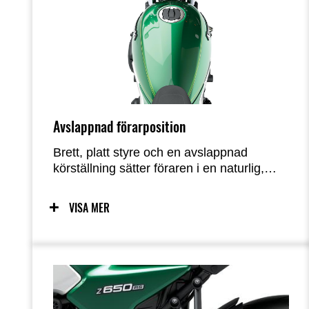
Avslappnad förarposition
Brett, platt styre och en avslappnad
körställning sätter föraren i en naturlig,
bekväm position som både inger
förtroende och underlättar kontrollen för ett
VISA MER
brett spektrum av förare.