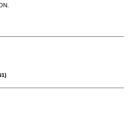
ON.
N1)