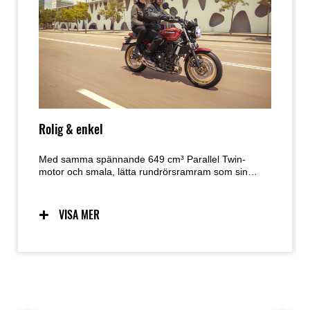
Rolig & enkel
Med samma spännande 649 cm³ Parallel Twin-
motor och smala, lätta rundrörsramram som sin
snabba och kvicka Supernaked-motsvarighet, har
nya Z650RS alla de rätta ingredienserna för att göra
vardagens körning till en rolig och njutbar
VISA MER
upplevelse. Passar en retro sportmodell,
körställningen är mindre framåtlutad, mer upprätt
körställning och lätt, naturlig hantering.