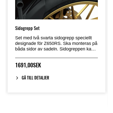
Sidogrepp Set
Set med två svarta sidogrepp speciellt
designade för Z650RS. Ska monteras på
båda sidor av sadeln. Sidogreppen kan
inte installeras tillsammans med
passagerarhandtagen för Z650RS.
1691,00SEK
GÅ TILL DETALJER