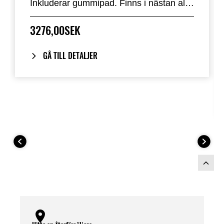
Inkluderar gummipad. Finns i nästan alla
fabriksstandardfärger. Ersätter
passagerarsadeln på Z650 S.
3276,00SEK
GÅ TILL DETALJER