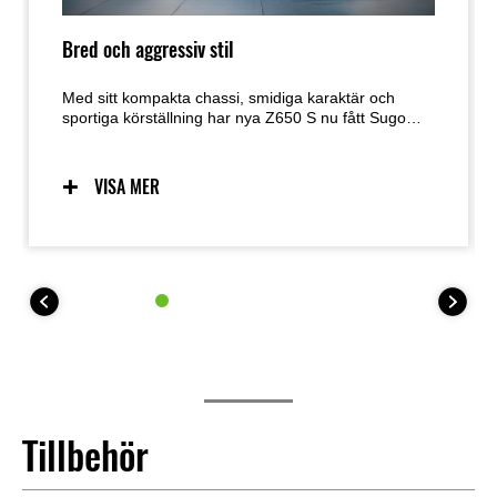
Bred och aggressiv stil
Med sitt kompakta chassi, smidiga karaktär och
sportiga körställning har nya Z650 S nu fått Sugomi-
design med karossdetaljer som ger ett bredare och
mer aggressivt utseende. Den tilltalar förare som vill
synas på en imponerande motorcykel – men som
VISA MER
samtidigt uppskattar en körvänlig och lättillgänglig
karaktär.
Tillbehör