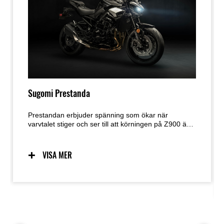
Sugomi Prestanda
Prestandan erbjuder spänning som ökar när
varvtalet stiger och ser till att körningen på Z900 är
en upplevelse. Den skarpa responsen från In-Line
Four-motorn är perfekt balanserad av dess lätta,
smidiga hantering.
VISA MER