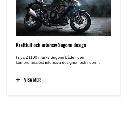
Kraftfull och intensiv Sugomi design
I nya Z1100 märks Sugomi både i den
kompromisslöst intensiva designen och i den
hisnande prestandan – en energi som känns i varje
detalj. Med utseendet av ett hukande rovdjur, redo
att slå till, kombineras sylvass kurvtagning med
VISA MER
Kawasakis unika Supernaked-körupplevelse.