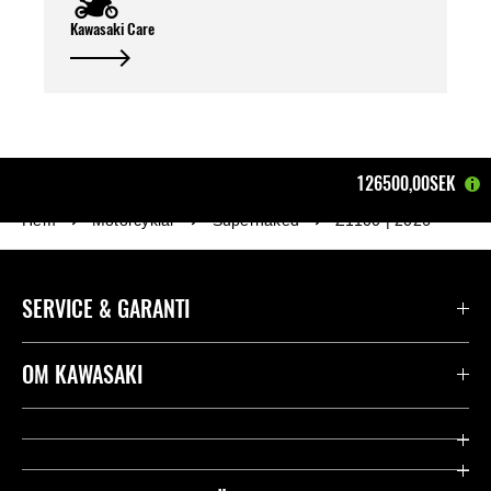
Kawasaki Care
126500,00SEK
Hem
Motorcyklar
Supernaked
Z1100 | 2026
SERVICE & GARANTI
Kontakta oss
OM KAWASAKI
Kawasaki Care
Företag
Användbara länkar
Rideology