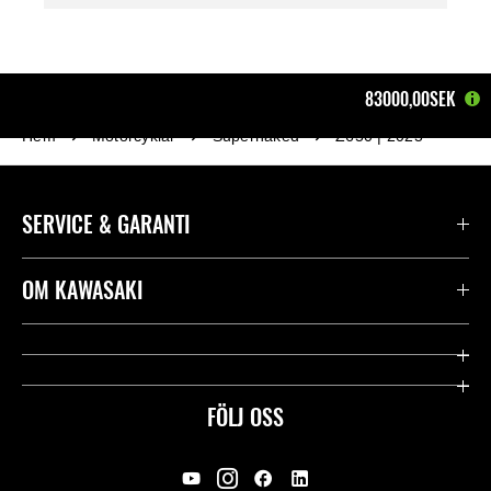
83000,00SEK
Hem
Motorcyklar
Supernaked
Z650 | 2025
SERVICE & GARANTI
Kontakta oss
OM KAWASAKI
Kawasaki Care
Företag
Användbara länkar
Rideology
FÖLJ OSS
Säkerhet
Racing
Rättsligt & Sekretess