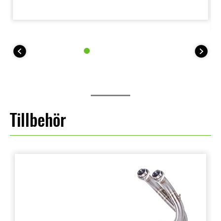
35 kW-kitmodeller erbjuder KTRC ett läge (plus AV).
Tillbehör