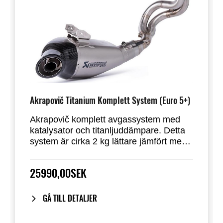
Akrapovič Titanium Komplett System (Euro 5+)
Akrapovič komplett avgassystem med
katalysator och titanljuddämpare. Detta
system är cirka 2 kg lättare jämfört med
det ursprungliga avgassystemet och ger
ett rent sportigt ljud. En kombination av
25990,00SEK
racingmaterial som titan för
ljuddämparens ytterhylsa och
kolfiberkåpa ger detta avgassystem en
GÅ TILL DETALJER
racingkänsla. Lasergraverad logotyp.
Detta godkända avgassystem uppfyller