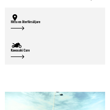
Hitta en återförsäljare
Kawasaki Care