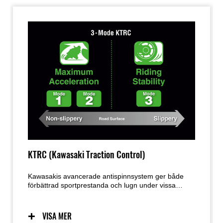
KTRC (Kawasaki Traction Control)
Kawasakis avancerade antispinnsystem ger både
förbättrad sportprestanda och lugn under vissa
förhållanden för att klara ytor med löst underlag. Två
lägen låter föraren justera inställningarna för att
passa körsituationen och förarens preferenser.
VISA MER
Förare kan också välja att stänga av systemet. För