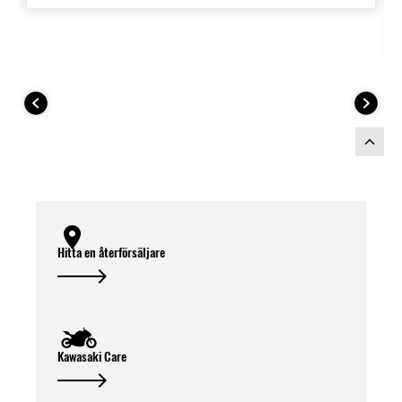
EU-föreskrifter och har EC/ECE
typgodkännande. (Godkänt för Euro-5+
motorcyklar med fram- och
baksyresensor.)
Hitta en återförsäljare
Kawasaki Care