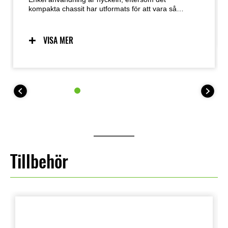
kompakta chassit har utformats för att vara så
användarvänligt som möjligt. Förutsägbara
köregenskaper, tack vare ett chassi utvecklat med
låg vikt, smidighet och centraliserad viktfördelning i
VISA MER
åtanke, ger utmärkt känsla och skapar förtroende
hos många olika typer av förare. Den lättkörda
karaktären underlättar även manövrering vid
parkering.
Tillbehör