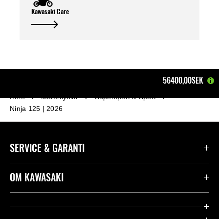
Kawasaki Care
56400,00SEK
Hem
Motorcyklar
Supersport & Sport
Ninja 125 | 2026
SERVICE & GARANTI
Kontakta oss
OM KAWASAKI
Kawasaki Care
Företag