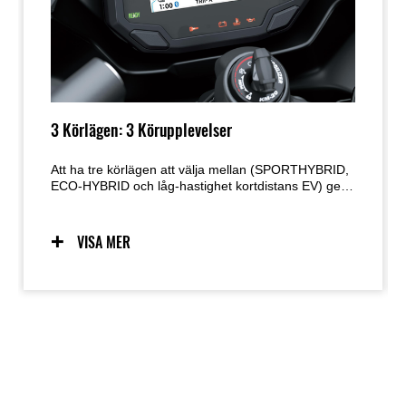
3 Körlägen: 3 Körupplevelser
Att ha tre körlägen att välja mellan (SPORTHYBRID,
ECO-HYBRID och låg-hastighet kortdistans EV) ger
mångsidigheten att anpassa sig till ett brett spektrum
av körsituationer. Varje läges köregenskaper är
distinkta, vilket ger föraren flera stimulerande
VISA MER
element att utforska.