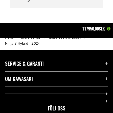
117950,00SEK
Hem
Motorcyklar
Supersport & Sport
Ninja 7 Hybrid | 2024
SERVICE & GARANTI
Kontakta oss
OM KAWASAKI
Kawasaki Care
Företag
Användbara länkar
Rideology
FÖLJ OSS
Säkerhet