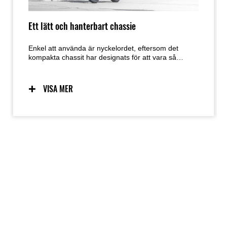
Ett lätt och hanterbart chassie
Enkel att använda är nyckelordet, eftersom det
kompakta chassit har designats för att vara så
användarvänligt som möjligt. Förutsägbar hantering
tack vare ett chassi utformat med låg vikt,
manövrerbarhet och masscentralisering i åtanke ger
VISA MER
en utmärkt känsla och självförtroende för ett brett
spektrum av förare. Den enkla hanteringen
underlättar även manövrering vid parkering.