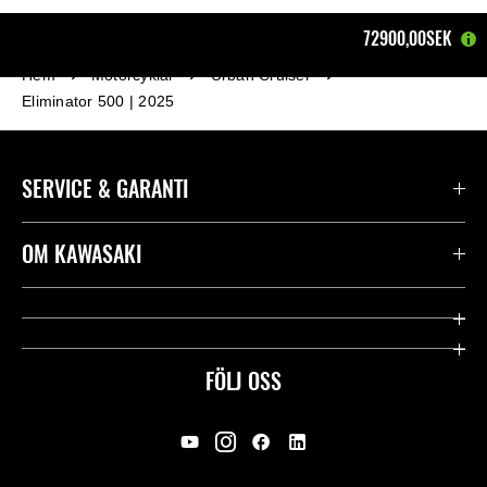
72900,00SEK
Hem
Motorcyklar
Urban Cruiser
Eliminator 500 | 2025
SERVICE & GARANTI
Kontakta oss
OM KAWASAKI
Kawasaki Care
Företag
Användbara länkar
Rideology
FÖLJ OSS
Säkerhet
Racing
Rättsligt & Sekretess
Arv