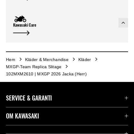
Kawasaki Care
Hem
Kläder & Merchandise
Kläder
MXGP-Team Replica Slitage
102MXM2610 | MXGP 2026 Jacka (Herr)
SERVICE & GARANTI
Kontakta oss
OM KAWASAKI
Kawasaki Care
Företag