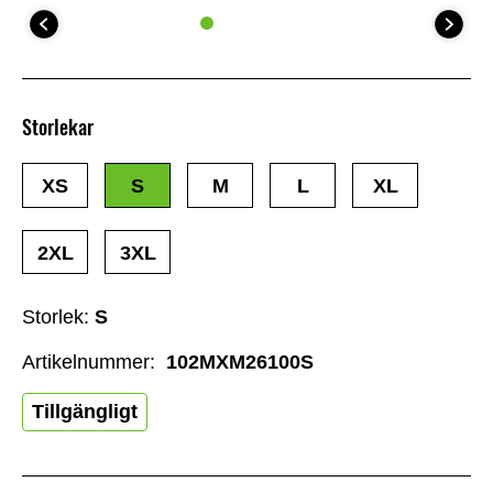
Storlekar
XS
S
M
L
XL
2XL
3XL
Storlek:
S
Artikelnummer:
102MXM26100S
Tillgängligt