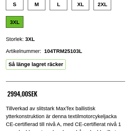
S
M
L
XL
2XL
3XL
Storlek:
3XL
Artikelnummer:
104TRM25103L
Så länge lagret räcker
2994,00SEK
Tillverkad av slitstark MaxTex ballistisk
ytterkonstruktion är denna textilmotorcykeljacka
CE-certifierad till nivå A, med CE-certifierat nivå 1