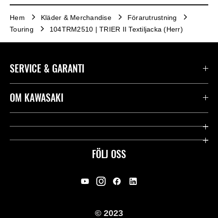
Hem
Kläder & Merchandise
Förarutrustning
Touring
104TRM2510 | TRIER II Textiljacka (Herr)
SERVICE & GARANTI
Kontakta oss
OM KAWASAKI
Kawasaki Care
Företag
Användbara länkar
Rideology
FÖLJ OSS
Säkerhet
Racing
Rättsligt & Sekretess
Arv
© 2023
Press