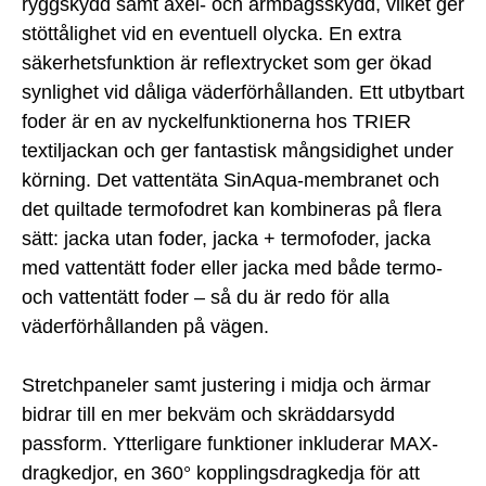
ryggskydd samt axel- och armbågsskydd, vilket ger
stöttålighet vid en eventuell olycka. En extra
säkerhetsfunktion är reflextrycket som ger ökad
synlighet vid dåliga väderförhållanden. Ett utbytbart
foder är en av nyckelfunktionerna hos TRIER
textiljackan och ger fantastisk mångsidighet under
körning. Det vattentäta SinAqua-membranet och
det quiltade termofodret kan kombineras på flera
sätt: jacka utan foder, jacka + termofoder, jacka
med vattentätt foder eller jacka med både termo-
och vattentätt foder – så du är redo för alla
väderförhållanden på vägen.
Stretchpaneler samt justering i midja och ärmar
bidrar till en mer bekväm och skräddarsydd
passform. Ytterligare funktioner inkluderar MAX-
dragkedjor, en 360° kopplingsdragkedja för att