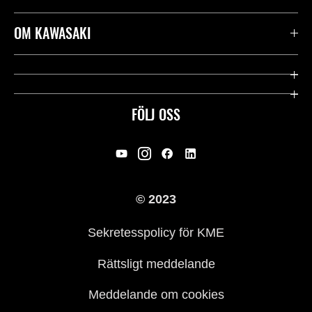
Kontakta oss
OM KAWASAKI
Kawasaki Care
Företag
Användbara länkar
Rideology
FÖLJ OSS
Säkerhet
Racing
Rättsligt & Sekretess
Arv
© 2023
Press
Historia
Sekretesspolicy för KME
Rättsligt meddelande
Meddelande om cookies