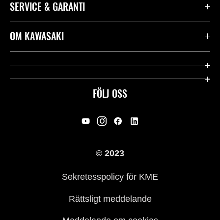
SERVICE & GARANTI
Kontakta oss
OM KAWASAKI
Kawasaki Care
Företag
Användbara länkar
Rideology
FÖLJ OSS
Säkerhet
Racing
Rättsligt & Sekretess
Arv
© 2023
Press
Historia
Sekretesspolicy för KME
Rättsligt meddelande