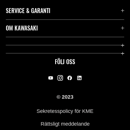
SERVICE & GARANTI
Kontakta oss
OM KAWASAKI
Kawasaki Care
Företag
Användbara länkar
Rideology
FÖLJ OSS
Säkerhet
Racing
Rättsligt & Sekretess
Arv
© 2023
Press
Historia
Sekretesspolicy för KME
Rättsligt meddelande