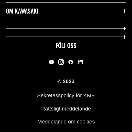
Kontakta oss
OM KAWASAKI
Kawasaki Care
Företag
Användbara länkar
Rideology
FÖLJ OSS
Säkerhet
Racing
Rättsligt & Sekretess
Arv
© 2023
Press
Historia
Sekretesspolicy för KME
Rättsligt meddelande
Meddelande om cookies