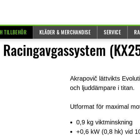
H TILLBEHÖR
KLÄDER & MERCHANDISE
SERVICE
RA
O Racingavgassystem (KX2
Akrapovič lättvikts Evolu
och ljuddämpare i titan.
Utformat för maximal mo
0,9 kg viktminskning
+0,6 kW (0,8 hk) vid 