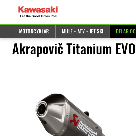
MOTORCYKLAR
MULE - ATV - JET SKI
DELAR OC
Akrapovič Titanium EV