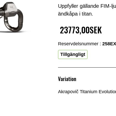
Uppfyller gällande FIM-lju
ändkåpa i titan.
23773,00SEK
Reservdelsnummer :
258E
Tillgängligt
Variation
Akrapovič Titanium Evolut