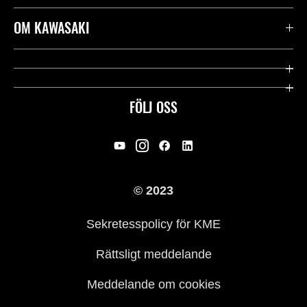
Kontakta oss
OM KAWASAKI
Kawasaki Care
Företag
Användbara länkar
Rideology
FÖLJ OSS
Säkerhet
Racing
Rättsligt & Sekretess
Arv
© 2023
Press
Historia
Sekretesspolicy för KME
Rättsligt meddelande
Meddelande om cookies