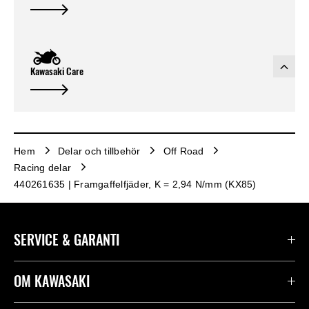
Kawasaki Care
Hem
Delar och tillbehör
Off Road
Racing delar
440261635 | Framgaffelfjäder, K = 2,94 N/mm (KX85)
SERVICE & GARANTI
Kontakta oss
OM KAWASAKI