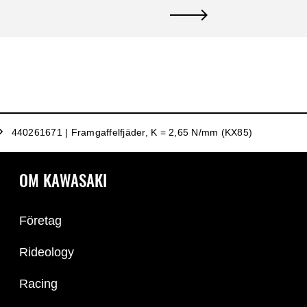
440261671 | Framgaffelfjäder, K = 2,65 N/mm (KX85)
OM KAWASAKI
Företag
Rideology
Racing