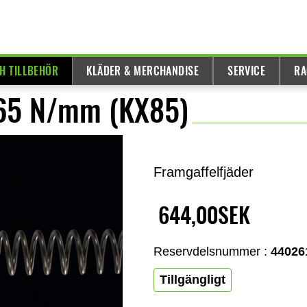
H TILLBEHÖR
KLÄDER & MERCHANDISE
SERVICE
RA
2,65 N/mm (KX85)
Framgaffelfjäder
644,00SEK
Reservdelsnummer :
44026
Tillgängligt