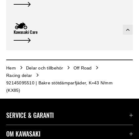
Kawasaki Care
Hem
Delar och tillbehör
Off Road
Racing delar
92145095510 | Bakre stötdämparfjäder, K=43 N/mm
(KX85)
SERVICE & GARANTI
Kontakta oss
OM KAWASAKI