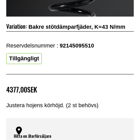
Variation:
Bakre stötdämparfjäder, K=43 N/mm
Reservdelsnummer :
92145095510
Tillgängligt
4377,00SEK
Justera hojens körhöjd. (2 st behövs)
Hitta en återförsäljare