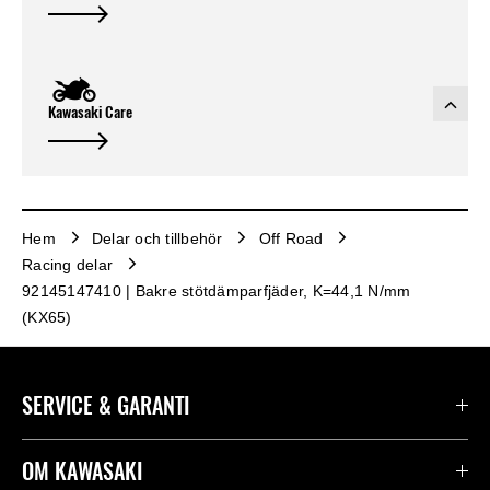
Kawasaki Care
Hem
Delar och tillbehör
Off Road
Racing delar
92145147410 | Bakre stötdämparfjäder, K=44,1 N/mm
(KX65)
SERVICE & GARANTI
Kontakta oss
OM KAWASAKI