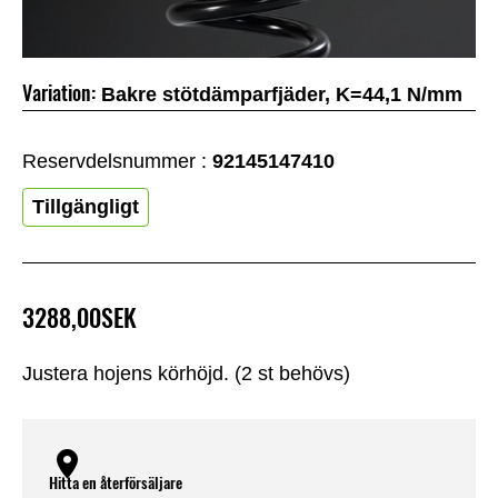
Variation:
Bakre stötdämparfjäder, K=44,1 N/mm
Reservdelsnummer :
92145147410
Tillgängligt
3288,00SEK
Justera hojens körhöjd. (2 st behövs)
Hitta en återförsäljare