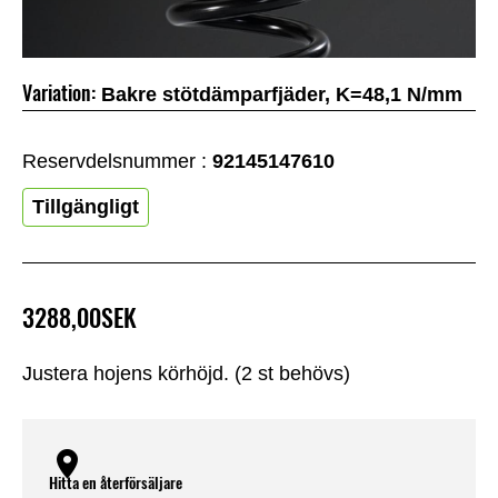
Variation:
Bakre stötdämparfjäder, K=48,1 N/mm
Reservdelsnummer :
92145147610
Tillgängligt
3288,00SEK
Justera hojens körhöjd. (2 st behövs)
Hitta en återförsäljare