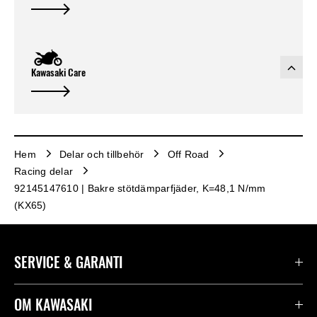
Kawasaki Care
Hem
Delar och tillbehör
Off Road
Racing delar
92145147610 | Bakre stötdämparfjäder, K=48,1 N/mm
(KX65)
SERVICE & GARANTI
Kontakta oss
OM KAWASAKI