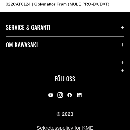
022CAT0124 | Golvmattor Fram (MULE PRO-DX/DXT)
SERVICE & GARANTI
Kontakta oss
OM KAWASAKI
Kawasaki Care
Företag
Användbara länkar
Rideology
FÖLJ OSS
Säkerhet
Racing
Rättsligt & Sekretess
Arv
© 2023
Press
Historia
Sekretesspolicy för KME