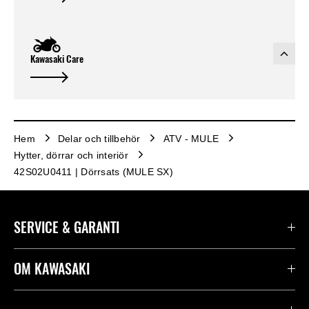
Kawasaki Care
Hem
Delar och tillbehör
ATV - MULE
Hytter, dörrar och interiör
42S02U0411 | Dörrsats (MULE SX)
SERVICE & GARANTI
Kontakta oss
OM KAWASAKI
Kawasaki Care
Företag