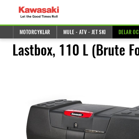
MOTORCYKLAR
MULE - ATV - JET SKI
DELAR OC
Lastbox, 110 L (Brute F