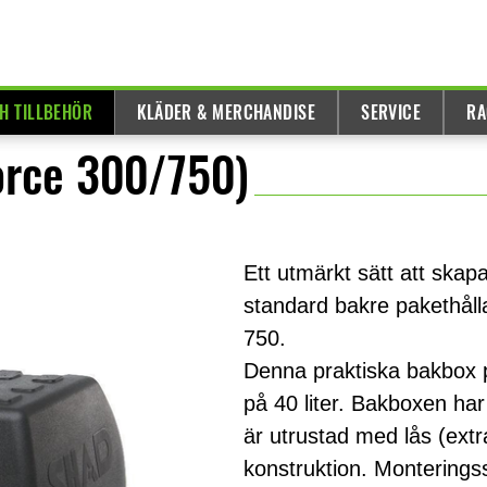
H TILLBEHÖR
KLÄDER & MERCHANDISE
SERVICE
RA
orce 300/750)
Ett utmärkt sätt att ska
standard bakre pakethåll
750.
Denna praktiska bakbox 
på 40 liter. Bakboxen ha
är utrustad med lås (extr
konstruktion. Monterings