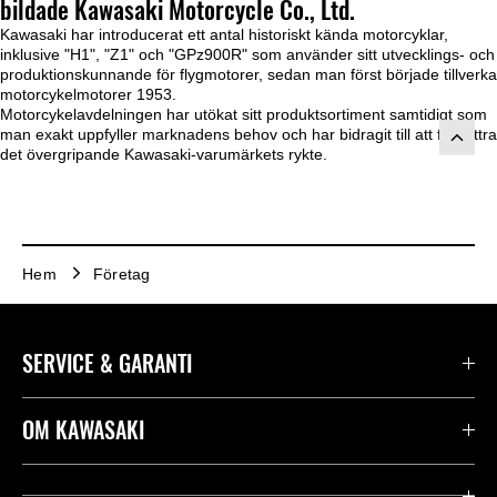
bildade Kawasaki Motorcycle Co., Ltd.
Kawasaki har introducerat ett antal historiskt kända motorcyklar,
inklusive "H1", "Z1" och "GPz900R" som använder sitt utvecklings- och
produktionskunnande för flygmotorer, sedan man först började tillverka
motorcykelmotorer 1953.
Motorcykelavdelningen har utökat sitt produktsortiment samtidigt som
man exakt uppfyller marknadens behov och har bidragit till att förbättra
det övergripande Kawasaki-varumärkets rykte.
Hem
Företag
SERVICE & GARANTI
Kontakta oss
OM KAWASAKI
Kawasaki Care
Företag