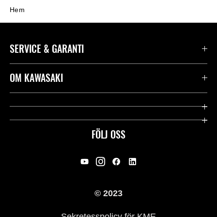
Hem
SERVICE & GARANTI
Kontakta oss
OM KAWASAKI
Kawasaki Care
Företag
Användbara länkar
Rideology
FÖLJ OSS
Säkerhet
Racing
Rättsligt & Sekretess
Arv
© 2023
Press
Historia
Sekretesspolicy för KME