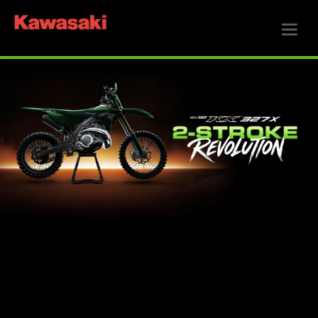
Nya KX25
Motorcykeln som