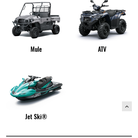
Mule
ATV
Jet Ski®