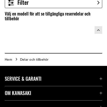
Filter
Välj en modell för att se tillgängliga reservdelar och
tillbehör
Hem
Delar och tillbehör
SERVICE & GARANTI
Kontakta oss
OM KAWASAKI
Kawasaki Care
Företag