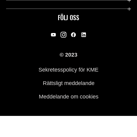
Användbara länkar
Rideology
FÖLJ OSS
Säkerhet
Racing
Rättsligt & Sekretess
Arv
© 2023
Press
Historia
Sekretesspolicy för KME
Rättsligt meddelande
Meddelande om cookies