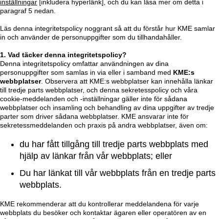
inställningar
[inkludera hyperlänk], och du kan läsa mer om detta i
paragraf 5 nedan.
Läs denna integritetspolicy noggrant så att du förstår hur KME samlar
in och använder de personuppgifter som du tillhandahåller.
1. Vad täcker denna integritetspolicy?
Denna integritetspolicy omfattar användningen av dina
personuppgifter som samlas in via eller i samband med
KME:s
webbplatser
. Observera att KME:s webbplatser kan innehålla länkar
till tredje parts webbplatser, och denna sekretesspolicy och våra
cookie-meddelanden och -inställningar gäller inte för sådana
webbplatser och insamling och behandling av dina uppgifter av tredje
parter som driver sådana webbplatser. KME ansvarar inte för
sekretessmeddelanden och praxis på andra webbplatser, även om:
du har fått tillgång till tredje parts webbplats med
hjälp av länkar från vår webbplats; eller
Du har länkat till vår webbplats från en tredje parts
webbplats.
KME rekommenderar att du kontrollerar meddelandena för varje
webbplats du besöker och kontaktar ägaren eller operatören av en