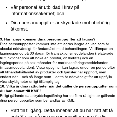
Vår personal är utbildad i krav på
informationssäkerhet; och
Dina personuppgifter är skyddade mot obehörig
åtkomst.
9. Hur länge kommer dina personuppgifter att lagras?
Dina personuppgifter kommer inte att lagras längre än vad som är
absolut nödvändigt för ändamålet med behandlingen. Vi tillämpar en
lagringsperiod på 30 dagar för transaktionsmeddelanden (relaterade
till funktioner som att boka en provtur, önskelista) och en
lagringsperiod på sex månader för marknadsföringsmeddelanden
(massmeddelanden). Vissa uppgifter kan lagras under en period efter
att tillhandahållandet av produkter och tjänster har upphört, men
endast när – och så länge som – detta är nödvändigt för att uppfylla
våra skyldigheter enligt tillämplig lag.
10. Vilka är dina rättigheter när det gäller de personuppgifter som
du har lämnat till KME?
Enligt gällande dataskyddslagstiftning har du flera rättigheter gällande
dina personuppgifter som behandlas av KME:
Rätt till tillgång. Detta innebär att du har rätt att få
bekräftelse på om personuppgifter som rör dig