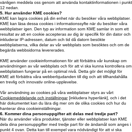
vänligen meddela oss genom att använda kontaktinformationen i punkt
12 nedan.
5. Hur använder KME cookies?
KME kan lagra cookies på din enhet när du besöker våra webbplatser.
KME kan läsa dessa cookies i informationssyfte när du besöker våra
webbplatser igen. Den typ av information som KME samlar in som ett
resultat av att en cookie accepteras av dig är specifik för din dator och
inkluderar IP-adressen, datum och tid då datorn besökte
webbplatserna, vilka delar av vår webbplats som besöktes och om de
begärda webbsidorna levererades.
KME använder cookieinformationen för att förbättra vår kunskap om
användningen av vår webbplats och för att vi ska kunna kontrollera om
webbplatsen fungerar på en optimal nivå. Detta gör det möjligt för
KME att förbättra våra webberbjudanden till dig och att tillhandahålla
en trevlig och innovativ online-upplevelse.
Vår användning av cookies på våra webbplatser styrs av vårt
Cookiemeddelande och inställningar
[inkludera hyperlänk], och i det
här dokumentet kan du lära dig mer om de olika cookies och hur du
hanterar dina cookieinställningar.
6. Kommer dina personuppgifter att delas med tredje part?
När du använder våra produkter, tjänster eller webbplatser kan KME
dela dina personuppgifter med tredje part för de ändamål som anges i
punkt 4 ovan. Detta kan till exempel vara nödvändigt för att vi ska