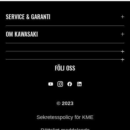
SERVICE & GARANTI
Kontakta oss
OM KAWASAKI
Kawasaki Care
Företag
Användbara länkar
Rideology
FÖLJ OSS
Säkerhet
Racing
Rättsligt & Sekretess
Arv
© 2023
Press
Historia
Sekretesspolicy för KME