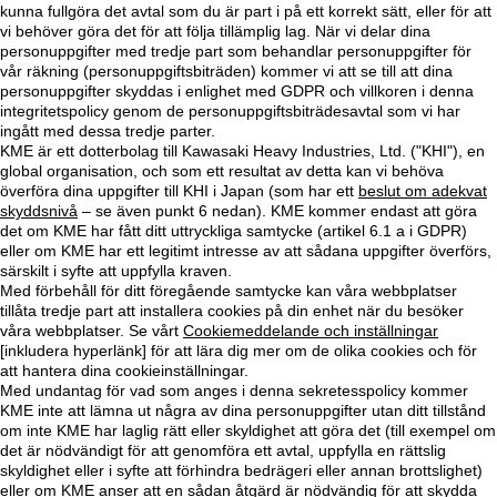
kunna fullgöra det avtal som du är part i på ett korrekt sätt, eller för att
vi behöver göra det för att följa tillämplig lag. När vi delar dina
personuppgifter med tredje part som behandlar personuppgifter för
vår räkning (personuppgiftsbiträden) kommer vi att se till att dina
personuppgifter skyddas i enlighet med GDPR och villkoren i denna
integritetspolicy genom de personuppgiftsbiträdesavtal som vi har
ingått med dessa tredje parter.
KME är ett dotterbolag till Kawasaki Heavy Industries, Ltd. ("KHI"), en
global organisation, och som ett resultat av detta kan vi behöva
överföra dina uppgifter till KHI i Japan (som har ett
beslut om adekvat
skyddsnivå
– se även punkt 6 nedan). KME kommer endast att göra
det om KME har fått ditt uttryckliga samtycke (artikel 6.1 a i GDPR)
eller om KME har ett legitimt intresse av att sådana uppgifter överförs,
särskilt i syfte att uppfylla kraven.
Med förbehåll för ditt föregående samtycke kan våra webbplatser
tillåta tredje part att installera cookies på din enhet när du besöker
våra webbplatser. Se vårt
Cookiemeddelande och inställningar
[inkludera hyperlänk] för att lära dig mer om de olika cookies och för
att hantera dina cookieinställningar.
Med undantag för vad som anges i denna sekretesspolicy kommer
KME inte att lämna ut några av dina personuppgifter utan ditt tillstånd
om inte KME har laglig rätt eller skyldighet att göra det (till exempel om
det är nödvändigt för att genomföra ett avtal, uppfylla en rättslig
skyldighet eller i syfte att förhindra bedrägeri eller annan brottslighet)
eller om KME anser att en sådan åtgärd är nödvändig för att skydda