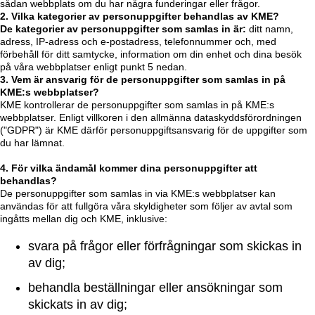
sådan webbplats om du har några funderingar eller frågor.
2. Vilka kategorier av personuppgifter behandlas av KME?
De kategorier av personuppgifter som samlas in är:
ditt namn,
adress, IP-adress och e-postadress, telefonnummer och, med
förbehåll för ditt samtycke, information om din enhet och dina besök
på våra webbplatser enligt punkt 5 nedan.
3. Vem är ansvarig för de personuppgifter som samlas in på
KME:s webbplatser?
KME kontrollerar de personuppgifter som samlas in på KME:s
webbplatser. Enligt villkoren i den allmänna dataskyddsförordningen
("GDPR") är KME därför personuppgiftsansvarig för de uppgifter som
du har lämnat.
4. För vilka ändamål kommer dina personuppgifter att
behandlas?
De personuppgifter som samlas in via KME:s webbplatser kan
användas för att fullgöra våra skyldigheter som följer av avtal som
ingåtts mellan dig och KME, inklusive:
svara på frågor eller förfrågningar som skickas in
av dig;
behandla beställningar eller ansökningar som
skickats in av dig;