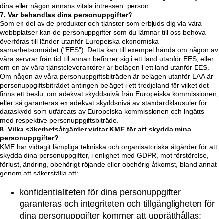
dina eller någon annans vitala intressen. person.
7. Var behandlas dina personuppgifter?
Som en del av de produkter och tjänster som erbjuds dig via våra
webbplatser kan de personuppgifter som du lämnar till oss behöva
överföras till länder utanför Europeiska ekonomiska
samarbetsområdet ("EES"). Detta kan till exempel hända om någon av
våra servrar från tid till annan befinner sig i ett land utanför EES, eller
om en av våra tjänsteleverantörer är belägen i ett land utanför EES.
Om någon av våra personuppgiftsbiträden är belägen utanför EAA är
personuppgiftsbiträdet antingen beläget i ett tredjeland för vilket det
finns ett beslut om adekvat skyddsnivå från Europeiska kommissionen,
eller så garanteras en adekvat skyddsnivå av standardklausuler för
dataskydd som utfärdats av Europeiska kommissionen och ingåtts
med respektive personuppgiftsbiträde.
8. Vilka säkerhetsåtgärder vidtar KME för att skydda mina
personuppgifter?
KME har vidtagit lämpliga tekniska och organisatoriska åtgärder för att
skydda dina personuppgifter, i enlighet med GDPR, mot förstörelse,
förlust, ändring, obehörigt röjande eller obehörig åtkomst, bland annat
genom att säkerställa att:
konfidentialiteten för dina personuppgifter
garanteras och integriteten och tillgängligheten för
dina personuppgifter kommer att upprätthållas;